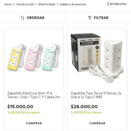
2 productos
Inicio
>
Construcción
>
Electricidad
>
Cables y Accesorios
ORDENAR
FILTRAR
Zapatilla Eléctrica Amt-f1 4
Zapatilla Tipo Torre 9 Tomas 2x
Tomas / Usb / Tipo C Y Cable 2m
Usb A 1x Tipo C N83
$15.000,00
$28.000,00
3
x
$5.000,00
sin interés
3
x
$9.333,33
sin interés
COMPRAR