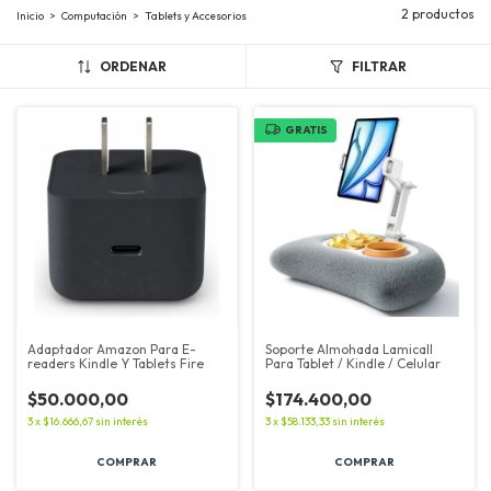
2 productos
Inicio
>
Computación
>
Tablets y Accesorios
ORDENAR
FILTRAR
GRATIS
Adaptador Amazon Para E-
Soporte Almohada Lamicall
readers Kindle Y Tablets Fire
Para Tablet / Kindle / Celular
$50.000,00
$174.400,00
3
x
$16.666,67
sin interés
3
x
$58.133,33
sin interés
COMPRAR