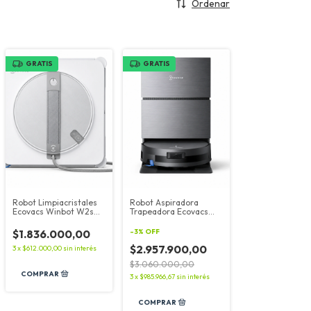
Ordenar
GRATIS
GRATIS
Robot Limpiacristales
Robot Aspiradora
Ecovacs Winbot W2s
Trapeadora Ecovacs
Omni Blanco
Deebot X11 Pro Omni
$1.836.000,00
-
3
%
OFF
$2.957.900,00
3
x
$612.000,00
sin interés
$3.060.000,00
3
x
$985.966,67
sin interés