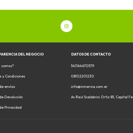
PARENCIA DEL NEGOCIO
DATOS DE CONTACTO
s somos?
541164670579
s y Condiciones
08102201230
 de envíos
info@inmersia.com.ar
 de Devolución
Av Raul Scalabrini Ortiz 85, Capital F
 de Privacidad