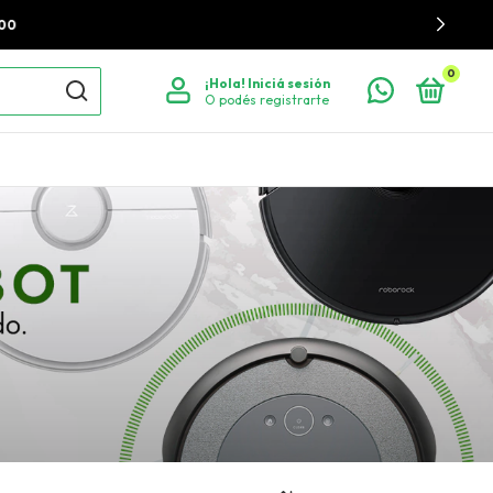
0
¡Hola!
Iniciá sesión
O podés registrarte