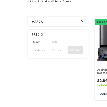
Inicio
>
Aspiradoras Robot
>
Ecovacs
MARCA
GRA
PRECIO
Desde
Hasta
APLICAR
Aspira
Robot 
X9 Pro
$2.8
3
x
$949.