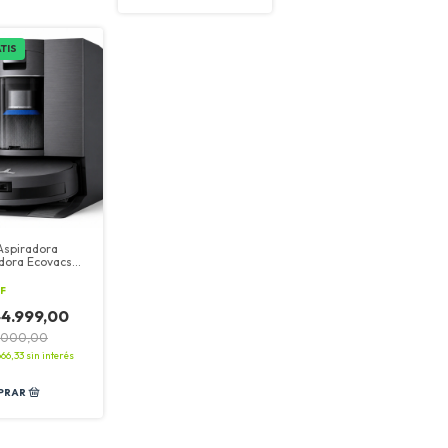
TIS
Aspiradora
dora Ecovacs
 X11 Omni
e
F
44.999,00
6.000,00
666,33
sin interés