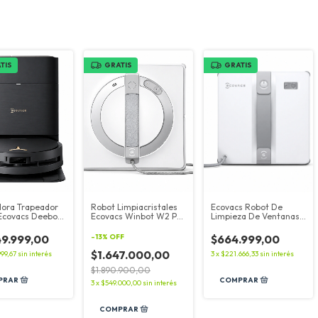
TIS
GRATIS
GRATIS
dora Trapeador
Robot Limpiacristales
Ecovacs Robot De
Ecovacs Deebot
Ecovacs Winbot W2 Pro
Limpieza De Ventanas
 Omni - 220v
Omni
Winbot Mini
49.999,00
-
13
%
OFF
$664.999,00
$1.647.000,00
999,67
sin interés
3
x
$221.666,33
sin interés
$1.890.900,00
3
x
$549.000,00
sin interés