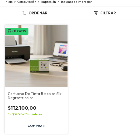
Inicio
>
Computación
>
Impresión
>
Insumos de Impresión
ORDENAR
FILTRAR
GRATIS
Cartucho De Tinta Relcolor 61xl
Negro/tricolor
$112.100,00
3
x
$37.366,67
sin interés