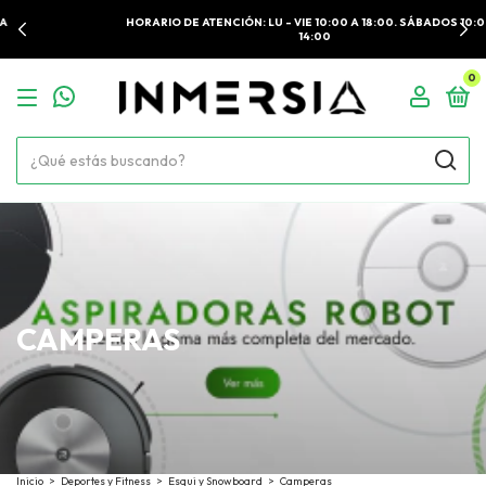
HORARIO DE ATENCIÓN: LU - VIE 10:00 A 18:00. SÁBADOS 10:00 A
14:00
0
CAMPERAS
Inicio
>
Deportes y Fitness
>
Esqui y Snowboard
>
Camperas