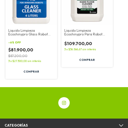
Liquido Limpieza
Liquido Limpieza
Ecoshinypro Glass Robot
Ecoshinypro Para Robot
Limpia Vidrios
Trapeador Mopa
-
6
%
OFF
$109.700,00
$81.900,00
3
x
$36.566,67
sin interés
$87.200,00
3
x
$27.300,00
sin interés
CATEGORÍAS