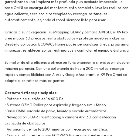
garantizando una limpieza más profunda y un acabado impecable. La
base OMNI se encarga del mantenimiento completo: lava los rodillos con
agua caliente, seca con aire templado y recarga los tanques
automáticamente, dejando el robot siempre listo para usar.
Gracias a su navegación TrueMapping LiDAR y cámara AIVI 3D, el X9 Pro
crea mapas 3D precisos, evita obstáculos y protege muebles y objetos.
Desde la aplicación ECOVACS Home podés personalizar áreas, programar
limpiezas, establecer zonas restringidas y controlar el equipo a distancia.
Su motor de alta eficiencia ofrece un funcionamiento silencioso incluso en
máxima potencia. Con una autonomía de hasta 200 minutos, recarga
rápida y compatibilidad con Alexa y Google Assistant, el X9 Pro Omni se
adapta a las rutinas más exigentes.
Características principales:
• Potencia de succión de 16.600 Pa.
• Sistema OZMO Roller para aspirado y fregado simultáneo.
• Base OMNI: vaciado de polvo, lavado y secado automáticos.
• Navegación LiDAR TrueMapping y cámara AIVI 3D con detección
avanzada de obstáculos.
• Autonomía de hasta 200 minutos con recarga automática.
• Control total desde la app ECOVACS Home y asistentes de voz.